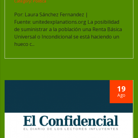
Category: Política
Por: Laura Sánchez Fernandez |
Fuente: unitedexplanations.org La posibilidad
de suministrar a la población una Renta Básica
Universal o Incondicional se está haciendo un
hueco c...
19
Ago