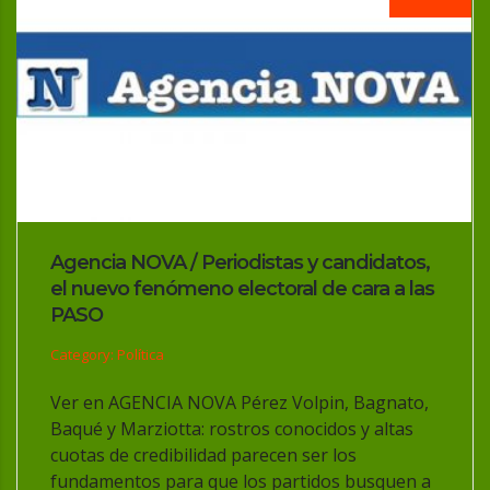
Agencia NOVA / Periodistas y candidatos,
el nuevo fenómeno electoral de cara a las
PASO
Category: Política
Ver en AGENCIA NOVA Pérez Volpin, Bagnato,
Baqué y Marziotta: rostros conocidos y altas
cuotas de credibilidad parecen ser los
fundamentos para que los partidos busquen a