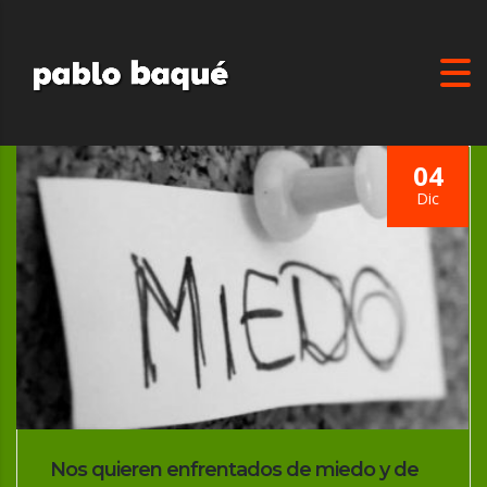
04
Dic
Nos quieren enfrentados de miedo y de