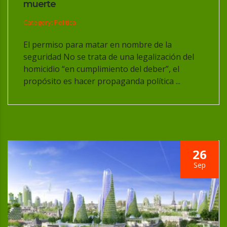
muerte
Category: Política
El permiso para matar en nombre de la
seguridad No se trata de una legalización del
homicidio “en cumplimiento del deber”, el
propósito es hacer propaganda política ...
26
Sep