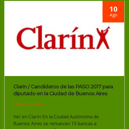
10
Ago
Clarín / Candidatos de las PASO 2017 para
diputado en la Ciudad de Buenos Aires
Category: Política
Ver en Clarín En la Ciudad Autónoma de
Buenos Aires se renuevan 13 bancas a