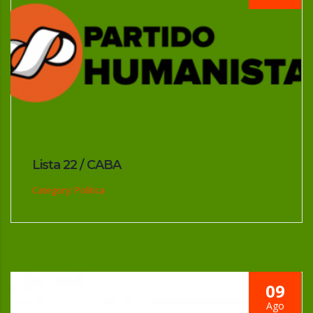
Lista 22 / CABA
Category: Política
09
Ago