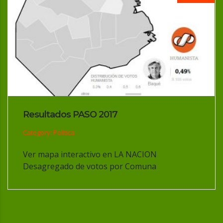
Resultados PASO 2017
Category: Política
Ver mapa interactivo en LA NACION
Desagregado de votos por Comuna